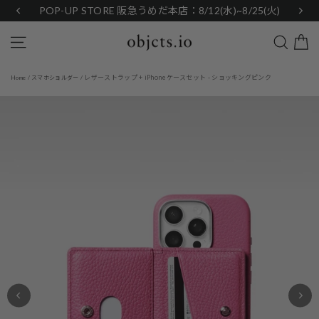
Skip
POP-UP STORE 阪急うめだ本店：8/12(水)~8/25(火)
to
content
Search
Site navigation
レザーストラップ + iPhoneケースセット - ショッキングピンク
Home
/
スマホショルダー
/