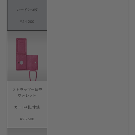
カード2~3枚
¥24,200
ストラップ一体型
ウォレット
カード+札/小銭
¥28,600