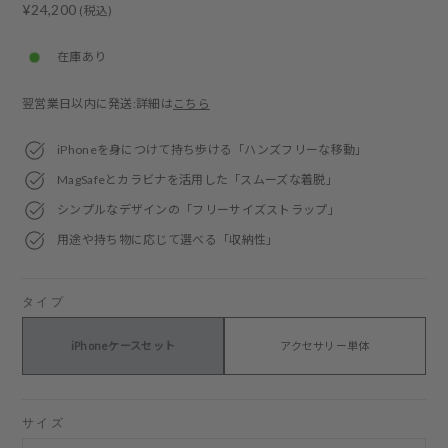
Regular
¥24,200
(税込)
price
在庫あり
翌営業日以内に発送:詳細は
こちら
iPhoneを身につけて持ち歩ける「ハンズフリーな移動」
MagSafeとカラビナを活用した「スムーズな着脱」
シンプルなデザインの「フリーサイズストラップ」
用途や持ち物に応じて選べる「収納性」
タイプ
iPhoneケースセット
アクセサリー単体
サイズ