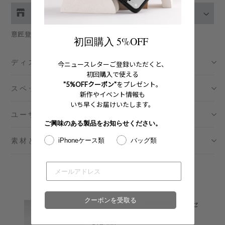
お取り扱い店舗の在庫をチェック
意匠登録第1704740号
伊勢丹新宿 メンズ館
- 在庫 -
O
初回購入 5%OFF
ディスクリプション
渋谷スクランブルスクエア店
- 在庫 -
O
今ニュースレターご登録いただくと、
初回購入で使える
"5%OFFクーポン"
をプレゼント。
スペック
日本橋コレド室町テラス店
- 在庫 -
O
新作やイベント情報も
いち早くお届けいたします。
ユーザーガイド
大阪梅田グランフロント店
- 在庫 -
X
ご興味のある製品をお知らせください。
素材とメンテナンス
iPhoneケース類
バッグ類
六本木ミッドタウン店
- 在庫 -
X
名古屋ミッドランドスクエア店
- 在庫 -
X
アクセサリー単体
福岡店
- 在庫 -
X
クーポンを受取る
レザーストラップ付iPhoneアクセ
サリー - ショッキングピンク
※在庫は前日までの情報です。
Price
¥14,300