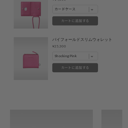
※売り切れやお取り置き等で在庫がない場合がございます。
※最新の在庫状況は店舗へ直接お電話下さいませ。
※各店舗の詳細は
こちら
カートに追加する
バイフォールドスリムウォレット
Price
¥25,300
カートに追加する