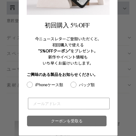
お取り扱い店舗の在庫をチェック
意匠登録第1704740号
伊勢丹新宿 メンズ館
- 在庫 -
O
初回購入 5%OFF
ディスクリプション
渋谷スクランブルスクエア店
- 在庫 -
O
今ニュースレターご登録いただくと、
初回購入で使える
"5%OFFクーポン"
をプレゼント。
スペック
日本橋コレド室町テラス店
- 在庫 -
X
新作やイベント情報も
いち早くお届けいたします。
ユーザーガイド
大阪梅田グランフロント店
- 在庫 -
X
ご興味のある製品をお知らせください。
素材とメンテナンス
iPhoneケース類
バッグ類
六本木ミッドタウン店
- 在庫 -
O
名古屋ミッドランドスクエア店
- 在庫 -
O
アクセサリー単体
福岡店
- 在庫 -
O
クーポンを受取る
レザーストラップ付iPhoneアクセ
サリー - ショッキングピンク
※在庫は前日までの情報です。
Price
¥14,300