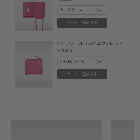
※売り切れやお取り置き等で在庫がない場合がございます。
※最新の在庫状況は店舗へ直接お電話下さいませ。
※各店舗の詳細は
こちら
カートに追加する
バイフォールドスリムウォレット
Price
¥25,300
カートに追加する