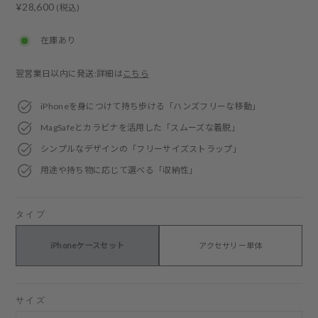
Regular
¥28,600
(税込)
price
在庫あり
翌営業日以内に発送:詳細は
こちら
iPhoneを身につけて持ち歩ける「ハンズフリーな移動」
MagSafeとカラビナを活用した「スムーズな着脱」
シンプルなデザインの「フリーサイズストラップ」
用途や持ち物に応じて選べる「収納性」
タイプ
iPhoneケースセット
アクセサリー単体
サイズ