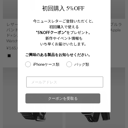
初回購入 5%OFF
今ニュースレターご登録いただくと、
レザーハイブリッドチェーン
レザーハイブリッドダブルラ
初回購入で使える
バンド ゴールドプレーテッ
ップバンド パール for Apple
"5%OFFクーポン"
をプレゼント。
ド×シルバー925 for Apple
Watch
新作やイベント情報も
Watch
¥143,000
いち早くお届けいたします。
¥165,000
ご興味のある製品をお知らせください。
iPhoneケース類
バッグ類
クーポンを受取る