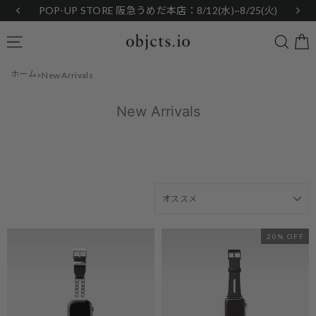
Skip
POP-UP STORE 阪急うめだ本店：8/12(水)~8/25(火)
to
content
Searc
Site navigation
ホーム
New Arrivals
New Arrivals
SORT
20% OFF