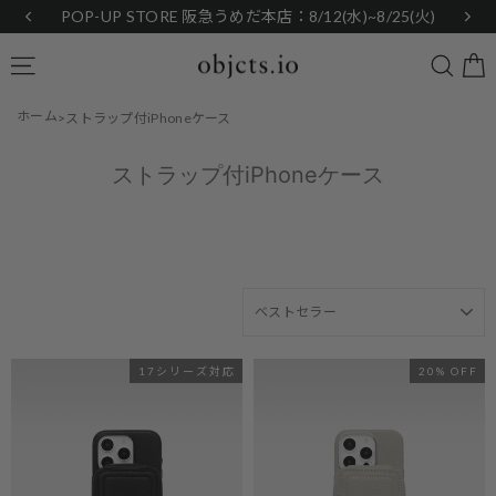
Skip
POP-UP STORE 阪急うめだ本店：8/12(水)~8/25(火)
to
content
Searc
Site navigation
ホーム
ストラップ付iPhoneケース
ストラップ付iPhoneケース
SORT
17シリーズ対応
20% OFF