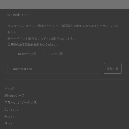
Newsletter
今ニュースレターにご登録いただくと、初回購入で使える"5%OFFクーポン"をプレ
ゼント。
新作やイベント情報もいち早くお届けいたします。
ご興味のある製品をお知らせください。
iPhoneケース類
バッグ類
EMAIL
登録する
バッグ
iPhoneケース
スモールレザーグッズ
Collection
Project
Store