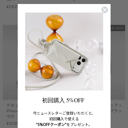
Regular
¥24,200 ~ ¥30,800
¥24,200 ~ ¥30,800
price
Sale
¥16,940 ~ ¥21,560
price
SOLD OUT
SOLD OUT
初回購入 5%OFF
デタッチャブルストラップ +
デタッチャブルストラップ +
iPhoneケースセット - マシュ
iPhoneケースセット - ブラッ
今ニュースレターご登録いただくと、
マロ
ク
初回購入で使える
¥30,800 ~ ¥37,400
¥30,800 ~ ¥37,400
"5%OFFクーポン"
をプレゼント。