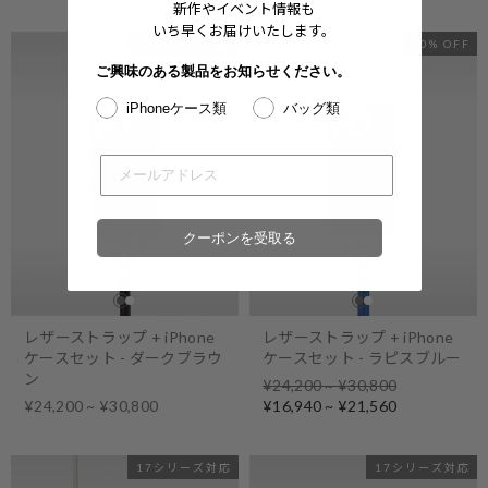
新作やイベント情報も
いち早くお届けいたします。
17シリーズ対応
30% OFF
ご興味のある製品をお知らせください。
iPhoneケース類
バッグ類
クーポンを受取る
レザーストラップ + iPhone
レザーストラップ + iPhone
ケースセット - ダークブラウ
ケースセット - ラピスブルー
ン
Regular
¥24,200 ~ ¥30,800
price
Sale
¥24,200 ~ ¥30,800
¥16,940 ~ ¥21,560
price
17シリーズ対応
17シリーズ対応