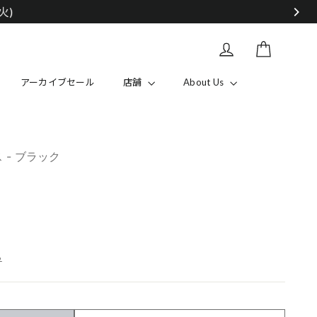
カート
Log in
アーカイブセール
店舗
About Us
ス - ブラック
ら