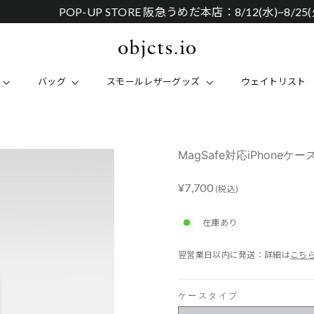
POP-UP STORE 阪急うめだ本店：8/12(水)~8/25(火)
バッグ
スモールレザーグッズ
ウェイトリスト
MagSafe対応iPhoneケー
Regular
¥7,700
(税込)
price
在庫あり
翌営業日以内に発送：詳細は
こち
ケースタイプ