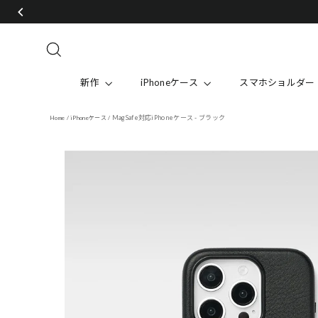
Skip
to
content
Search
新作
iPhoneケース
スマホショルダー
MagSafe対応iPhoneケース - ブラック
Home
/
iPhoneケース
/